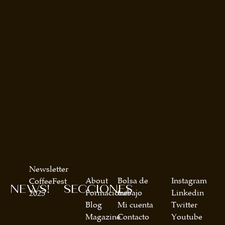
Newsletter
About
Bolsa de
Instagram
CoffeeFest
NEWS!
SECCIONES
Formaciones
trabajo
Linkedin
2025
Blog
Mi cuenta
Twitter
Magazine
Contacto
Youtube