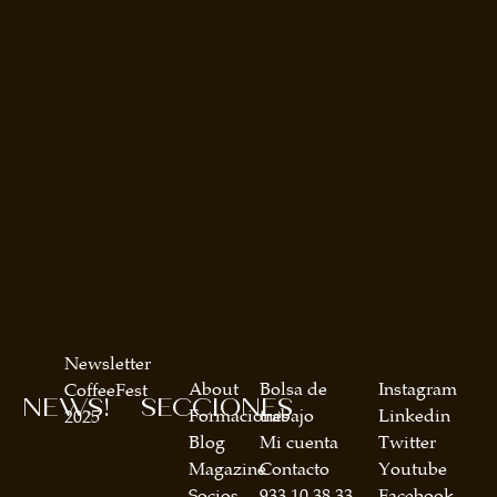
Newsletter
About
Bolsa de
Instagram
CoffeeFest
NEWS!
SECCIONES
Formaciones
trabajo
Linkedin
2025
Blog
Mi cuenta
Twitter
Magazine
Contacto
Youtube