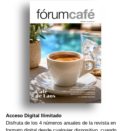
asociados
FORMACIONES
el café siempre tiene
algo nuevo que
enseñarnos
BOLSA DE TRABAJO
¡te imaginas vivir de tu pasión
por el café?
CONTACTO
¡queremos saber
de ti!
Acceso Digital Ilimitado
Disfruta de los 4 números anuales de la revista en
formato digital desde cualquier dispositivo, cuando