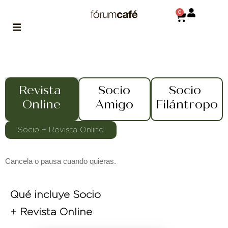
0
ABOUT
la historia
de fórum
Revista
Socio
Socio
Online
Amigo
Filántropo
BLOG
el blog
de fórum
Socio + Revista Online
es tu
brújula
Cancela o pausa cuando quieras.
MAGAZINE
no es una revista
cualquiera
Qué incluye Socio
ASOCIADOS
+ Revista Online
conoce a nuestros