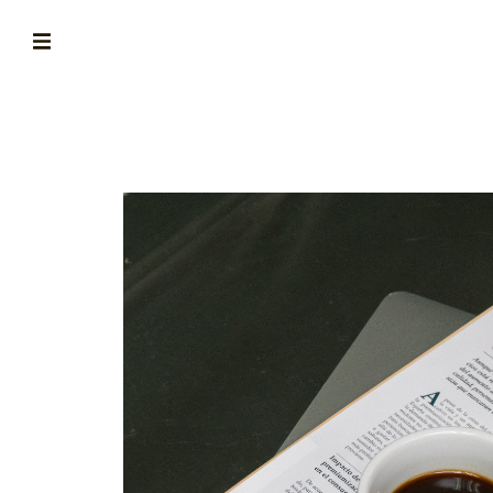
ABOUT
la historia de fórum
BLOG
el blog de fórum es tu brújula
MAGAZINE
no es una revista cualquiera
ASOCIADOS
conoce a nuestros asociados
FORMACIONES
el café siempre tiene algo nuevo que enseñarnos