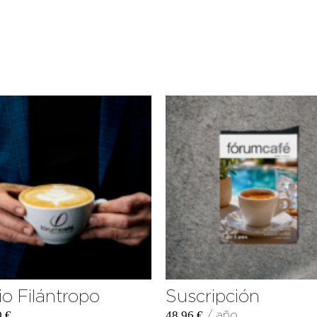
io Filántropo
Suscripción
/ año
0
€
48,96
€