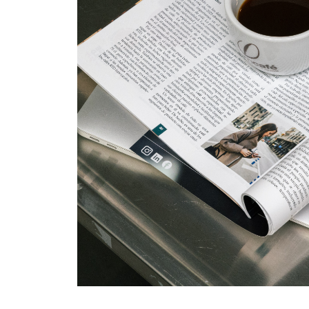
BOLSA DE TRABAJO
¡te imaginas vivir de tu pasión por el café?
CONTACTO
¡queremos saber de ti!