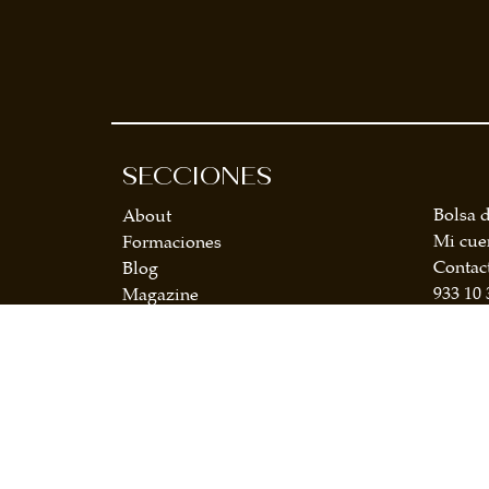
SECCIONES
Bolsa d
About
Mi cue
Formaciones
Contac
Blog
933 10 
Magazine
Socios
Suscríbete a nuestra newsletter y recibe las
últimas novedades del sector cafetero