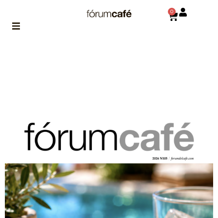
0
ABOUT
la historia
de fórum
BLOG
el blog
de fórum
es tu
brújula
MAGAZINE
no es una revista
cualquiera
ASOCIADOS
conoce a nuestros