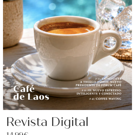
asociados
FORMACIONES
el café siempre tiene
algo nuevo que
enseñarnos
BOLSA DE TRABAJO
¡te imaginas vivir de tu pasión
por el café?
CONTACTO
¡queremos saber
de ti!
Revista Digital
14,99€