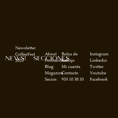
Newsletter
About
Bolsa de
Instagram
CoffeeFest
NEWS!
SECCIONES
Formaciones
trabajo
Linkedin
2025
Blog
Mi cuenta
Twitter
Magazine
Contacto
Youtube
Socios
933 10 38 33
Facebook