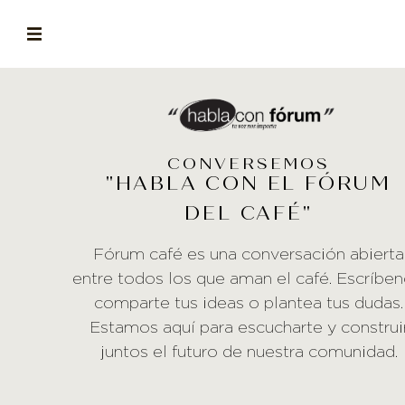
ABOUT
la historia de fórum
BLOG
CONVERSEMOS
el blog de fórum es tu brújula
"HABLA CON EL FÓRUM
DEL CAFÉ"
MAGAZINE
no es una revista cualquiera
Fórum café es una conversación abierta
entre todos los que aman el café. Escríben
ASOCIADOS
comparte tus ideas o plantea tus dudas.
conoce a nuestros asociados
Estamos aquí para escucharte y construi
FORMACIONES
juntos el futuro de nuestra comunidad.
el café siempre tiene algo nuevo que enseñarnos