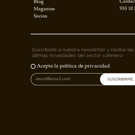
Contac
Blog
BOLSA DE TRABAJO
933 10 
Magazine
¡te imaginas vivir de tu pasión por el café?
Socios
CONTACTO
¡queremos saber de ti!
Suscríbete a nuestra newsletter y recibe las
últimas novedades del sector cafetero
Acepto la política de privacidad
SUSCRIBIRME