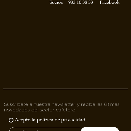
asociados
Socios
933 10 38 33
Facebook
FORMACIONES
el café siempre tiene
algo nuevo que
enseñarnos
BOLSA DE TRABAJO
¡te imaginas vivir de tu pasión
por el café?
CONTACTO
¡queremos saber
de ti!
Suscríbete a nuestra newsletter y recibe las últimas
novedades del sector cafetero
Acepto la política de privacidad