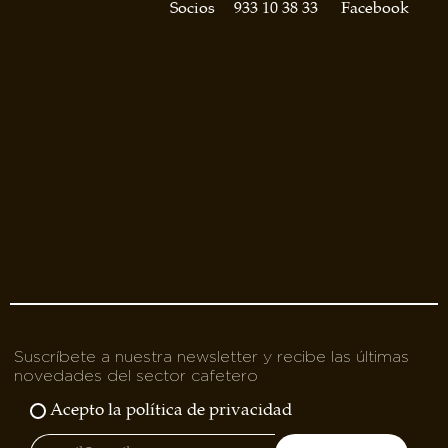
asociados
Socios
933 10 38 33
Facebook
FORMACIONES
el café siempre tiene
algo nuevo que
enseñarnos
BOLSA DE TRABAJO
¡te imaginas vivir de tu pasión
por el café?
CONTACTO
¡queremos saber
de ti!
Suscríbete a nuestra newsletter y recibe las últimas
novedades del sector cafetero
Acepto la política de privacidad