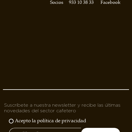
asociados
Socios
933 10 38 33
Facebook
FORMACIONES
el café siempre tiene
algo nuevo que
enseñarnos
BOLSA DE TRABAJO
¡te imaginas vivir de tu pasión
por el café?
CONTACTO
¡queremos saber
de ti!
Suscríbete a nuestra newsletter y recibe las últimas
novedades del sector cafetero
Acepto la política de privacidad