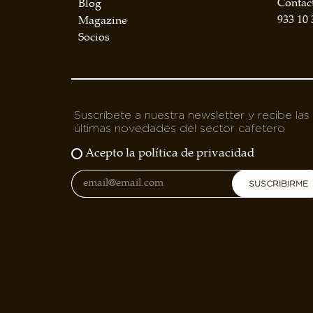
Contac
Blog
BOLSA DE TRABAJO
933 10 
Magazine
¡te imaginas vivir de tu pasión por el café?
Socios
CONTACTO
¡queremos saber de ti!
Suscríbete a nuestra newsletter y recibe las
últimas novedades del sector cafetero
Acepto la política de privacidad
SUSCRIBIRME