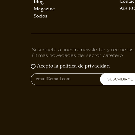
Contac
Blog
BOLSA DE TRABAJO
933 10 
Magazine
¡te imaginas vivir de tu pasión por el café?
Socios
CONTACTO
¡queremos saber de ti!
Suscríbete a nuestra newsletter y recibe las
últimas novedades del sector cafetero
Acepto la política de privacidad
SUSCRIBIRME