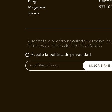
Contac
Blog
BOLSA DE TRABAJO
933 10 
Magazine
¡te imaginas vivir de tu pasión por el café?
Socios
CONTACTO
¡queremos saber de ti!
Suscríbete a nuestra newsletter y recibe las
últimas novedades del sector cafetero
Acepto la política de privacidad
SUSCRIBIRME