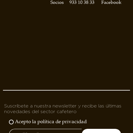
asociados
Socios
933 10 38 33
Facebook
FORMACIONES
el café siempre tiene
algo nuevo que
enseñarnos
BOLSA DE TRABAJO
¡te imaginas vivir de tu pasión
por el café?
CONTACTO
¡queremos saber
de ti!
Suscríbete a nuestra newsletter y recibe las últimas
novedades del sector cafetero
Acepto la política de privacidad