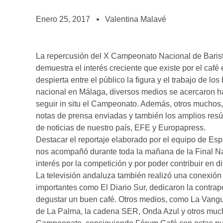
BOLSA DE TRABAJO
¡te imaginas vivir de tu pasión por el café?
Enero 25, 2017
Valentina Malavé
CONTACTO
¡queremos saber de ti!
La repercusión del X Campeonato Nacional de Baris
demuestra el interés creciente que existe por el café 
despierta entre el público la figura y el trabajo de lo
nacional en Málaga, diversos medios se acercaron h
seguir in situ el Campeonato. Además, otros muchos,
notas de prensa enviadas y también los amplios resú
de noticias de nuestro país, EFE y Europapress.
Destacar el reportaje elaborado por el equipo de Es
nos acompañó durante toda la mañana de la Final 
interés por la competición y por poder contribuir en di
La televisión andaluza también realizó una conexión en
importantes como El Diario Sur, dedicaron la contrap
degustar un buen café. Otros medios, como La Vangua
de La Palma, la cadena SER, Onda Azul y otros muc