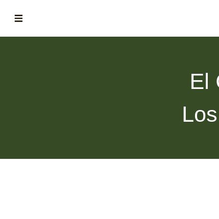
ABOUT
la historia de fórum
El
BLOG
el blog de fórum es tu brújula
Los
MAGAZINE
no es una revista cualquiera
ASOCIADOS
conoce a nuestros asociados
FORMACIONES
el café siempre tiene algo nuevo que enseñarnos