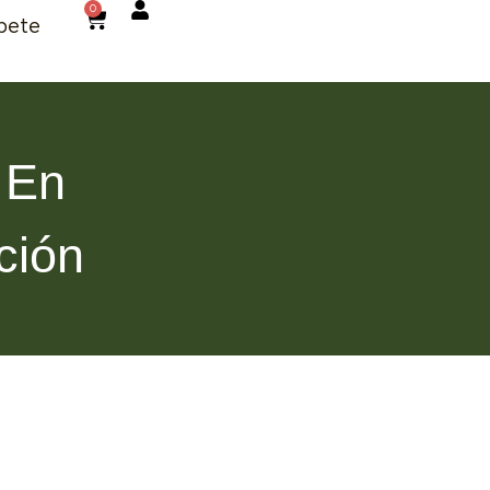
0
bete
 En
ción