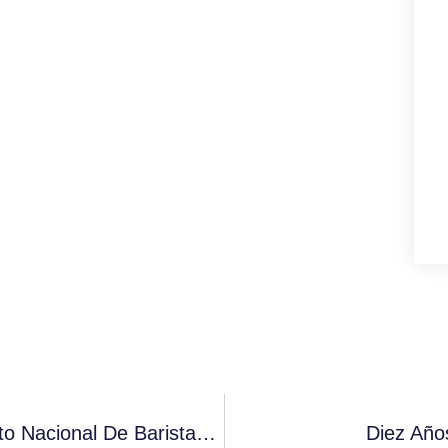
Jueces De Campeonato – X Campeonato Nacional De Baristas Fórum Café
Diez Año