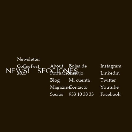
Newsletter
About
Bolsa de
Instagram
CoffeeFest
NEWS!
SECCIONES
Formaciones
trabajo
Linkedin
2025
Blog
Mi cuenta
Twitter
Magazine
Contacto
Youtube
Socios
933 10 38 33
Facebook