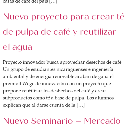
asociados
catas de café del país […]
Nuevo proyecto para crear té
FORMACIONES
el café siempre tiene
algo nuevo que
de pulpa de café y reutilizar
enseñarnos
BOLSA DE TRABAJO
el agua
¡te imaginas vivir de tu pasión
por el café?
Proyecto innovador busca aprovechar desechos de café
CONTACTO
Un grupo de estudiantes nicaraguenses e ingeniería
¡queremos saber
ambiental y de energía renovable acaban de gana el
de ti!
premio Wege de innovación con un proyecto que
propone reutilizar los deshechos del café y crear
subproductos como té a base de pulpa. Los alumnos
explican que al darse cuenta de la […]
Nuevo Seminario – Mercado