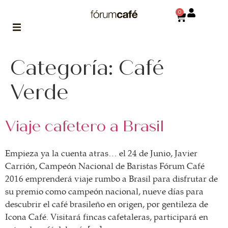
0
Categoría:
ABOUT
Café
la historia
de fórum
Verde
BLOG
el blog
Viaje cafetero a Brasil
de fórum
es tu
brújula
Empieza ya la cuenta atras… el 24 de Junio, Javier
MAGAZINE
Carrión, Campeón Nacional de Baristas Fórum Café
no es una revista
2016 emprenderá viaje rumbo a Brasil para disfrutar de
cualquiera
su premio como campeón nacional, nueve días para
descubrir el café brasileño en origen, por gentileza de
ASOCIADOS
Icona Café. Visitará fincas cafetaleras, participará en
conoce a nuestros