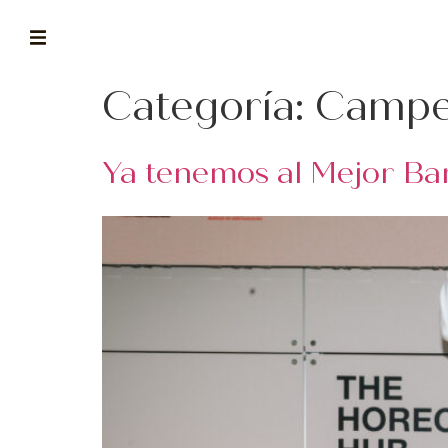
Categoría:
Campe
ABOUT
la historia de fórum
Ya tenemos al Mejor Bar
BLOG
el blog de fórum es tu brújula
MAGAZINE
no es una revista cualquiera
ASOCIADOS
conoce a nuestros asociados
FORMACIONES
el café siempre tiene algo nuevo que enseñarnos