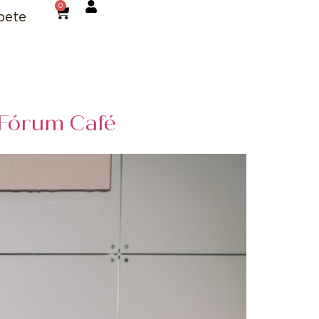
0
bete
 Fórum Café