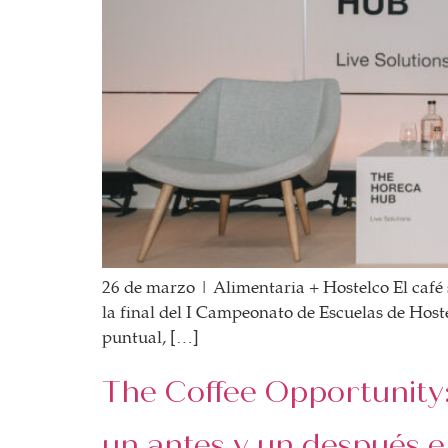
BOLSA DE TRABAJO
¡te imaginas vivir de tu pasión por el café?
CONTACTO
¡queremos saber de ti!
26 de marzo | Alimentaria + Hostelco El café 
la final del I Campeonato de Escuelas de Hostel
puntual, […]
The Coffee Opportunity:
un antes y un después e