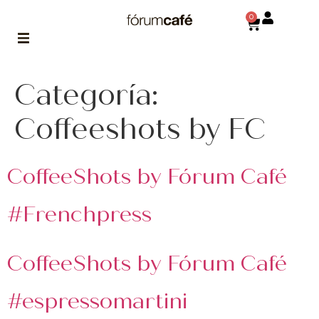
0
Categoría:
ABOUT
la historia
de fórum
Coffeeshots by FC
BLOG
el blog
CoffeeShots by Fórum Café
de fórum
es tu
brújula
#Frenchpress
MAGAZINE
no es una revista
CoffeeShots by Fórum Café
cualquiera
ASOCIADOS
#espressomartini
conoce a nuestros