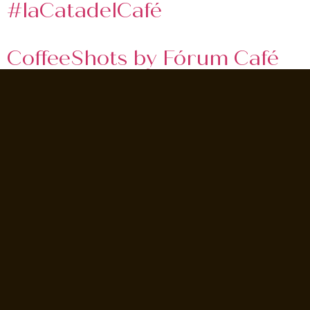
#laCatadelCafé
CoffeeShots by Fórum Café
#FlatWhite