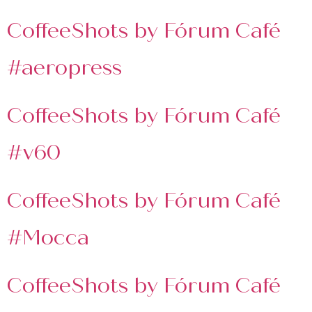
asociados
CoffeeShots by Fórum Café
FORMACIONES
el café siempre tiene
#aeropress
algo nuevo que
enseñarnos
BOLSA DE TRABAJO
CoffeeShots by Fórum Café
¡te imaginas vivir de tu pasión
por el café?
#v60
CONTACTO
¡queremos saber
CoffeeShots by Fórum Café
de ti!
#Mocca
CoffeeShots by Fórum Café