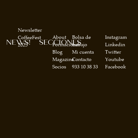
Newsletter
About
Bolsa de
Instagram
CoffeeFest
NEWS!
SECCIONES
Formaciones
trabajo
Linkedin
2025
Blog
Mi cuenta
Twitter
Magazine
Contacto
Youtube
Socios
933 10 38 33
Facebook