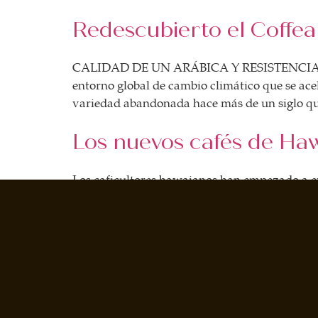
BOLSA DE TRABAJO
Redescubierto el Coffea
¡te imaginas vivir de tu pasión por el café?
CONTACTO
CALIDAD DE UN ARÁBICA Y RESISTENCIA DE UN
¡queremos saber de ti!
entorno global de cambio climático que se ace
variedad abandonada hace más de un siglo q
Los nuevos cafés de Ha
Los caficultores hawaianos han empezado a ex
de Cafés de Especialidad, aportando un nuevo c
nuevo impulso del café hawaiano […]