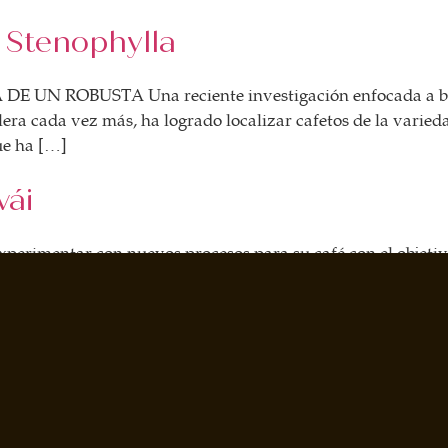
 Stenophylla
 ROBUSTA Una reciente investigación enfocada a buscar
lera cada vez más, ha logrado localizar cafetos de la varie
ue ha […]
wái
perimentar con nuevos procesos para su café con el objetiv
arácter al grano que se produce en los territorios de este 