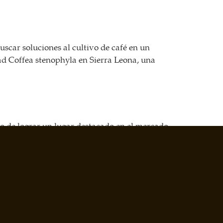
 soluciones al cultivo de café en un
dad Coffea stenophyla en Sierra Leona, una
o de lograr un lugar destacado en el mercado
estado estadounidense. Es en el marco de este