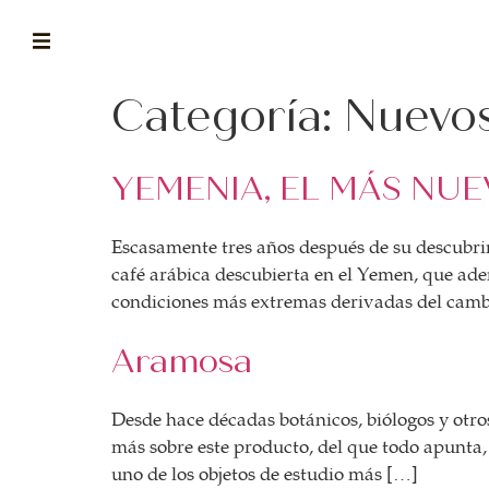
Categoría:
Nuevos
ABOUT
la historia de fórum
YEMENIA, EL MÁS NUE
BLOG
el blog de fórum es tu brújula
Escasamente tres años después de su descubri
MAGAZINE
café arábica descubierta en el Yemen, que ade
no es una revista cualquiera
condiciones más extremas derivadas del cam
ASOCIADOS
Aramosa
conoce a nuestros asociados
FORMACIONES
Desde hace décadas botánicos, biólogos y ot
el café siempre tiene algo nuevo que enseñarnos
más sobre este producto, del que todo apunta,
uno de los objetos de estudio más […]