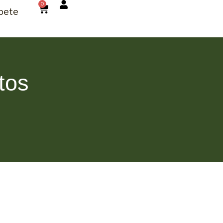
0
bete
tos