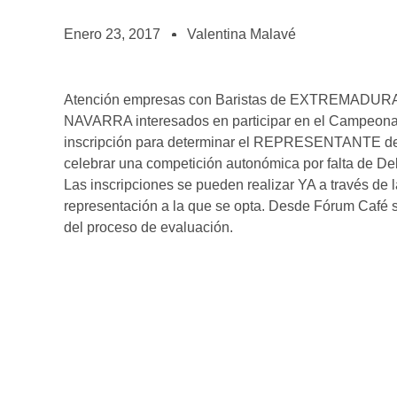
BOLSA DE TRABAJO
¡te imaginas vivir de tu pasión por el café?
Enero 23, 2017
Valentina Malavé
CONTACTO
¡queremos saber de ti!
Atención empresas con Baristas de EXTREMADU
NAVARRA interesados en participar en el Campeonato
inscripción para determinar el REPRESENTANTE de
celebrar una competición autonómica por falta de De
Las inscripciones se pueden realizar YA a través de
representación a la que se opta. Desde Fórum Café s
del proceso de evaluación.