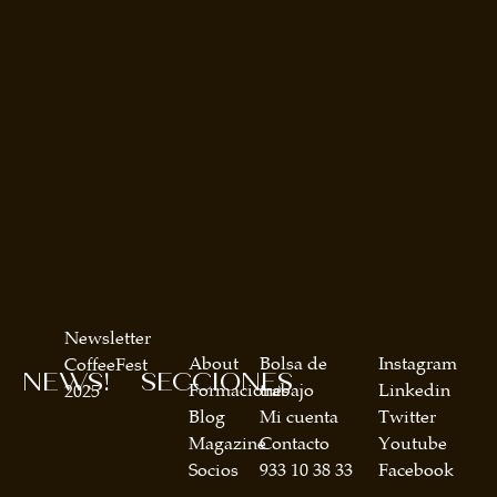
Newsletter
About
Bolsa de
Instagram
CoffeeFest
NEWS!
SECCIONES
Formaciones
trabajo
Linkedin
2025
Blog
Mi cuenta
Twitter
Magazine
Contacto
Youtube
Socios
933 10 38 33
Facebook