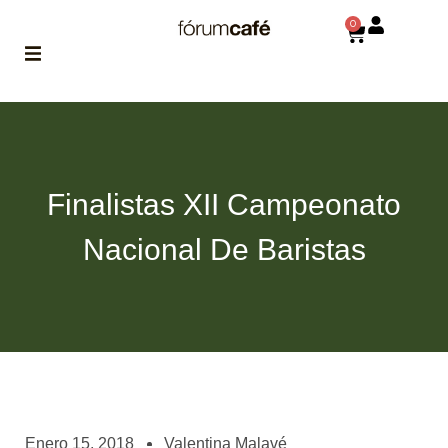
0
ABOUT
la historia
de fórum
Finalistas XII Campeonato
BLOG
el blog
Nacional De Baristas
de fórum
es tu
brújula
MAGAZINE
no es una revista
cualquiera
ASOCIADOS
conoce a nuestros
Enero 15, 2018
Valentina Malavé