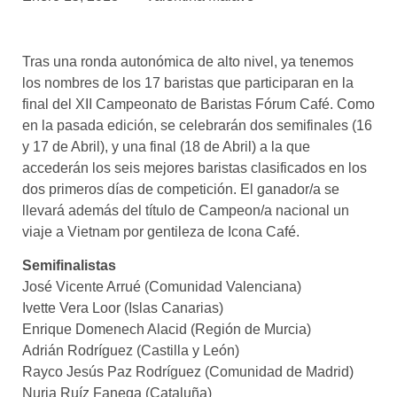
asociados
FORMACIONES
Tras una ronda autonómica de alto nivel, ya tenemos
el café siempre tiene
algo nuevo que
los nombres de los 17 baristas que participaran en la
enseñarnos
final del XII Campeonato de Baristas Fórum Café. Como
en la pasada edición, se celebrarán dos semifinales (16
BOLSA DE TRABAJO
y 17 de Abril), y una final (18 de Abril) a la que
¡te imaginas vivir de tu pasión
accederán los seis mejores baristas clasificados en los
por el café?
dos primeros días de competición. El ganador/a se
llevará además del título de Campeon/a nacional un
CONTACTO
viaje a Vietnam por gentileza de Icona Café.
¡queremos saber
de ti!
Semifinalistas
José Vicente Arrué (Comunidad Valenciana)
Ivette Vera Loor (Islas Canarias)
Enrique Domenech Alacid (Región de Murcia)
Adrián Rodríguez (Castilla y León)
Rayco Jesús Paz Rodríguez (Comunidad de Madrid)
Nuria Ruíz Fanega (Cataluña)