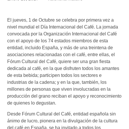
asociados
FORMACIONES
El jueves, 1 de Octubre se celebra por primera vez a
el café siempre tiene
algo nuevo que
nivel mundial el Día Internacional del Café. La jornada
enseñarnos
convocada por la Organización Internacional del Café
con el apoyo de los 74 estados miembros de esta
BOLSA DE TRABAJO
entidad, incluido España, y más de una treintena de
¡te imaginas vivir de tu pasión
asociaciones relacionadas con el café, entre ellas, el
por el café?
Fórum Cultural del Café, quiere ser una gran fiesta
dedicada al café, en la que disfruten todos los amantes
CONTACTO
de esta bebida; participen todos los sectores e
¡queremos saber
de ti!
industrias de la cadena; y en la que, también, los
millones de personas que viven involucradas en la
producción del grano reciban el apoyo y reconocimiento
de quienes lo degustan.
Desde Fórum Cultural del Café, entidad española sin
ánimo de lucro, pionera en la divulgación de la cultura
del café en España, se ha invitado a todos los