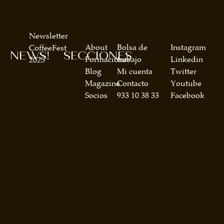
Newsletter
About
Bolsa de
Instagram
CoffeeFest
NEWS!
SECCIONES
Formaciones
trabajo
Linkedin
2025
Blog
Mi cuenta
Twitter
Magazine
Contacto
Youtube
Socios
933 10 38 33
Facebook