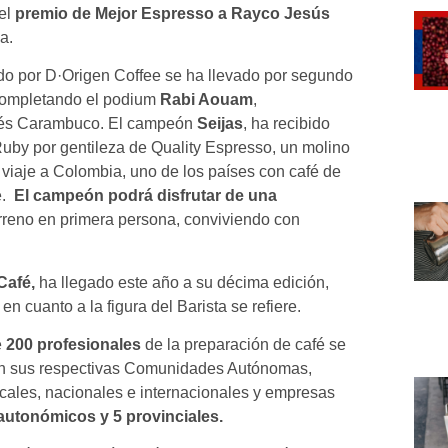
 el
premio de Mejor Espresso a Rayco Jesús
a.
o por D·Origen Coffee se ha llevado por segundo
 completando el podium
Rabi Aouam
,
afés Carambuco. El campeón
Seijas
, ha recibido
by por gentileza de Quality Espresso, un molino
viaje a Colombia, uno de los países con café de
é.
El campeón podrá disfrutar de una
terreno en primera persona, conviviendo con
Café,
ha llegado este año a su décima edición,
 cuanto a la figura del Barista se refiere.
e
200 profesionales
de la preparación de café se
l en sus respectivas Comunidades Autónomas,
cales, nacionales e internacionales y empresas
utonómicos y 5 provinciales.