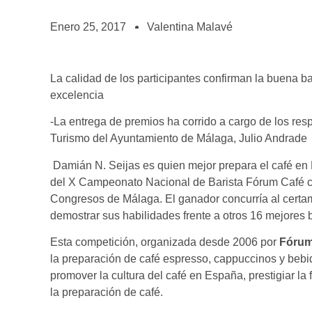
BOLSA DE TRABAJO
¡te imaginas vivir de tu pasión por el café?
Enero 25, 2017
Valentina Malavé
CONTACTO
¡queremos saber de ti!
La calidad de los participantes confirman la buena b
excelencia
-La entrega de premios ha corrido a cargo de los res
Turismo del Ayuntamiento de Málaga, Julio Andrade
Damián N. Seijas es quien mejor prepara el café en 
del X Campeonato Nacional de Barista Fórum Café ce
Congresos de Málaga. El ganador concurría al cert
demostrar sus habilidades frente a otros 16 mejores b
Esta competición, organizada desde 2006 por
Fórum
la preparación de café espresso, cappuccinos y bebi
promover la cultura del café en España, prestigiar la 
la preparación de café.