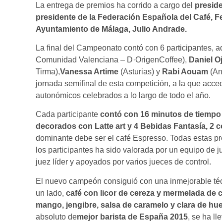
La entrega de premios ha corrido a cargo del
preside
presidente de la Federación Española del Café, 
Ayuntamiento de Málaga, Julio Andrade.
La final del Campeonato contó con 6 participantes,
Comunidad Valenciana – D·OrigenCoffee),
Daniel O
Tirma),
Vanessa Artime
(Asturias) y
Rabi Aouam
(An
jornada semifinal de esta competición, a la que acc
autonómicos celebrados a lo largo de todo el año.
Cada participante
contó con 16 minutos de tiempo
decorados con Latte art y 4 Bebidas Fantasía, 2 c
dominante debe ser el café Espresso. Todas estas pr
los participantes ha sido valorada por un equipo de 
juez líder y apoyados por varios jueces de control.
El nuevo campeón consiguió con una inmejorable téc
un lado,
café con licor de cereza y mermelada de c
mango, jengibre, salsa de caramelo y clara de hu
absoluto de
mejor barista de España 2015
, se ha l