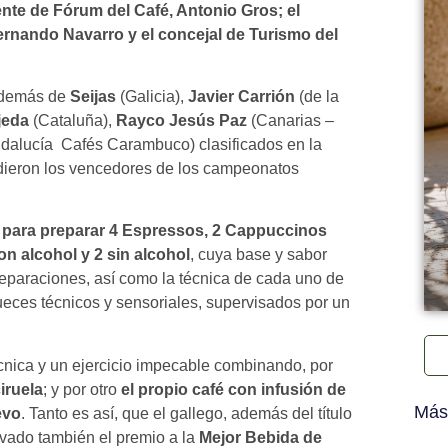
nte de Fórum del Café, Antonio Gros; el
Fernando Navarro y
el concejal de Turismo del
 además de
Seijas
(Galicia),
Javier Carrión
(de la
jeda
(Cataluña),
Rayco Jesús Paz
(Canarias –
dalucía  Cafés Carambuco) clasificados en la
edieron los vencedores de los campeonatos
 para preparar 4 Espressos, 2 Cappuccinos
on alcohol y 2 sin alcohol
, cuya base y sabor
eparaciones, así como la técnica de cada uno de
jueces técnicos y sensoriales, supervisados por un
nica y un ejercicio impecable combinando, por
iruela
; y por otro
el propio café con infusión de
Más
evo
. Tanto es así, que el gallego, además del título
levado también el premio a la
Mejor Bebida de