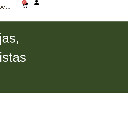
0
bete
jas,
istas