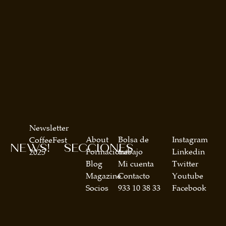
Newsletter
About
Bolsa de
Instagram
CoffeeFest
NEWS!
SECCIONES
Formaciones
trabajo
Linkedin
2025
Blog
Mi cuenta
Twitter
Magazine
Contacto
Youtube
Socios
933 10 38 33
Facebook