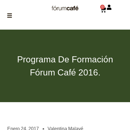
0
ABOUT
la historia
de fórum
Programa De Formación
BLOG
el blog
Fórum Café 2016.
de fórum
es tu
brújula
MAGAZINE
no es una revista
cualquiera
ASOCIADOS
conoce a nuestros
Enero 24, 2017
Valentina Malavé