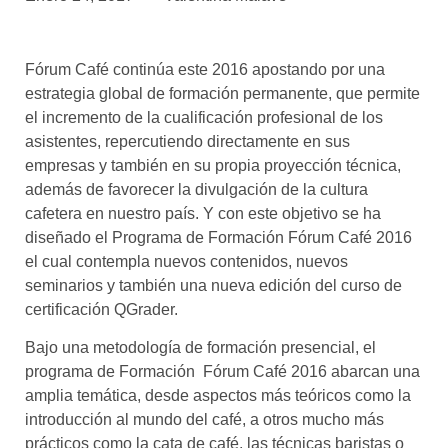
asociados
FORMACIONES
Fórum Café continúa este 2016 apostando por una
el café siempre tiene
algo nuevo que
estrategia global de formación permanente, que permite
enseñarnos
el incremento de la cualificación profesional de los
asistentes, repercutiendo directamente en sus
BOLSA DE TRABAJO
empresas y también en su propia proyección técnica,
¡te imaginas vivir de tu pasión
además de favorecer la divulgación de la cultura
por el café?
cafetera en nuestro país. Y con este objetivo se ha
diseñado el Programa de Formación Fórum Café 2016
CONTACTO
el cual contempla nuevos contenidos, nuevos
¡queremos saber
de ti!
seminarios y también una nueva edición del curso de
certificación QGrader.
Bajo una metodología de formación presencial, el
programa de Formación Fórum Café 2016 abarcan una
amplia temática, desde aspectos más teóricos como la
introducción al mundo del café, a otros mucho más
prácticos como la cata de café, las técnicas baristas o