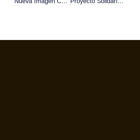
Nueva Imagen Campeonatos Baristas Fórum Café
Proyecto Solidario Café Mundi – Fórum Café 2016