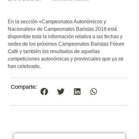
asociados
FORMACIONES
En la sección «Campeonatos Autonómicos y
el café siempre tiene
algo nuevo que
Nacionales» de Campeonatos Baristas 2016 está
enseñarnos
disponible toda la información relativa a las fechas y
sedes de los próximos Campeonatos Baristas Fórum
BOLSA DE TRABAJO
Café y también los resultados de aquellas
¡te imaginas vivir de tu pasión
competiciones autonómicas y provinciales que ya se
por el café?
han celebrado.
CONTACTO
¡queremos saber
Comparte:
de ti!