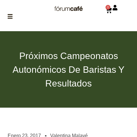
0
ABOUT
la historia
de fórum
Próximos Campeonatos
BLOG
Autonómicos De Baristas Y
el blog
de fórum
es tu
Resultados
brújula
MAGAZINE
no es una revista
cualquiera
ASOCIADOS
conoce a nuestros
Enero 23, 2017
Valentina Malavé