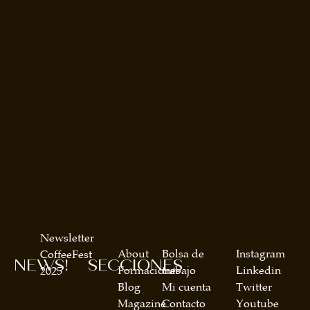
Newsletter
About
Bolsa de
Instagram
CoffeeFest
NEWS!
SECCIONES
Formaciones
trabajo
Linkedin
2025
Blog
Mi cuenta
Twitter
Magazine
Contacto
Youtube