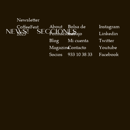
Newsletter
About
Bolsa de
Instagram
CoffeeFest
NEWS!
SECCIONES
Formaciones
trabajo
Linkedin
2025
Blog
Mi cuenta
Twitter
Magazine
Contacto
Youtube
Socios
933 10 38 33
Facebook