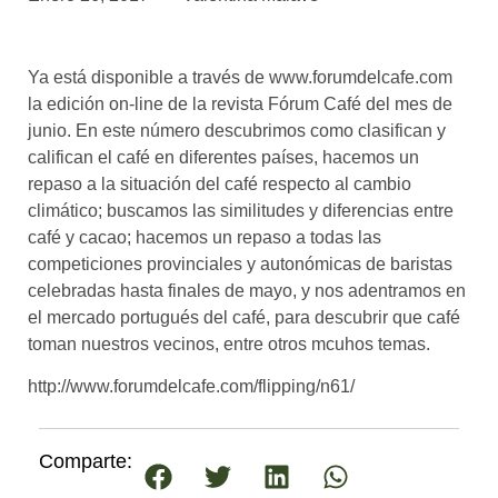
asociados
FORMACIONES
Ya está disponible a través de www.forumdelcafe.com
el café siempre tiene
algo nuevo que
la edición on-line de la revista Fórum Café del mes de
enseñarnos
junio. En este número descubrimos como clasifican y
califican el café en diferentes países, hacemos un
BOLSA DE TRABAJO
repaso a la situación del café respecto al cambio
¡te imaginas vivir de tu pasión
climático; buscamos las similitudes y diferencias entre
por el café?
café y cacao; hacemos un repaso a todas las
competiciones provinciales y autonómicas de baristas
CONTACTO
celebradas hasta finales de mayo, y nos adentramos en
¡queremos saber
de ti!
el mercado portugués del café, para descubrir que café
toman nuestros vecinos, entre otros mcuhos temas.
http://www.forumdelcafe.com/flipping/n61/
Comparte: