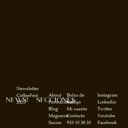
Newsletter
About
Bolsa de
Instagram
CoffeeFest
NEWS!
SECCIONES
Formaciones
trabajo
Linkedin
2025
Blog
Mi cuenta
Twitter
Magazine
Contacto
Youtube
Socios
933 10 38 33
Facebook