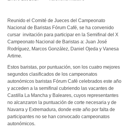
asociados
FORMACIONES
Reunido el Comité de Jueces del Campeonato
el café siempre tiene
algo nuevo que
Nacional de Baristas Fórum Café, se ha convenido
enseñarnos
cursar invitación para participar en la Semifinal del X
Campeonato Nacional de Baristas a: Juan José
BOLSA DE TRABAJO
Rodríguez, Marcos González, Daniel Ojeda y Vanesa
¡te imaginas vivir de tu pasión
Artime.
por el café?
Estos baristas, por puntuación, son los cuatro mejores
CONTACTO
segundos clasificados de los campeonatos
¡queremos saber
autonómicos baristas Fórum Café celebrados este año
de ti!
y acceden a la semifinal cubriendo las vacantes de
Castilla La Mancha y Baleares, cuyos representantes
no alcanzaron la puntuación de corte necesaria y de
Navarra y Extremadura, donde este año por falta de
participantes no se han convocado campeonatos
autonómicos.