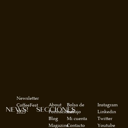
Newsletter
About
Bolsa de
Instagram
CoffeeFest
NEWS!
SECCIONES
Formaciones
trabajo
Linkedin
2025
Blog
Mi cuenta
Twitter
Magazine
Contacto
Youtube