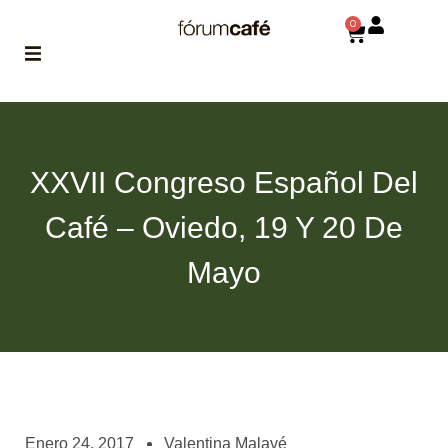
0
ABOUT
la historia
de fórum
XXVII Congreso Español Del
BLOG
Café – Oviedo, 19 Y 20 De
el blog
de fórum
es tu
Mayo
brújula
MAGAZINE
no es una revista
cualquiera
ASOCIADOS
conoce a nuestros
Enero 24, 2017
Valentina Malavé