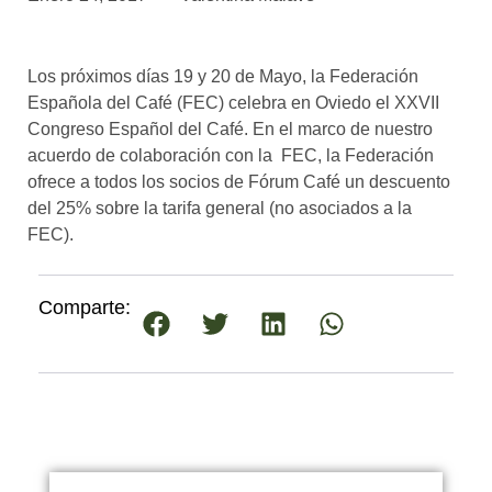
asociados
FORMACIONES
Los próximos días 19 y 20 de Mayo, la Federación
el café siempre tiene
algo nuevo que
Española del Café (FEC) celebra en Oviedo el XXVII
enseñarnos
Congreso Español del Café. En el marco de nuestro
acuerdo de colaboración con la FEC, la Federación
BOLSA DE TRABAJO
ofrece a todos los socios de Fórum Café un descuento
¡te imaginas vivir de tu pasión
del 25% sobre la tarifa general (no asociados a la
por el café?
FEC).
CONTACTO
¡queremos saber
Comparte:
de ti!