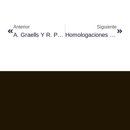
Anterior
Siguiente
A. Graells Y R. Puigdomenech De Lleida Estarán XI Campeonato De Baristas De Cataluña
Homologaciones Jueces Baristas-Canarias, Aragón Y Cantabria