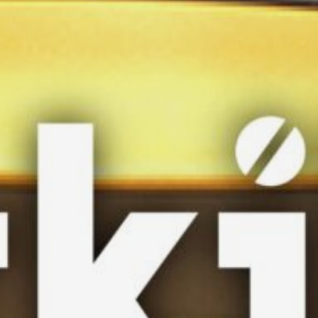
asociados
FORMACIONES
el café siempre tiene
algo nuevo que
enseñarnos
BOLSA DE TRABAJO
¡te imaginas vivir de tu pasión
por el café?
CONTACTO
¡queremos saber
de ti!