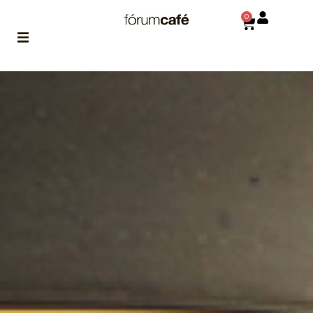
0
ABOUT
la historia
de fórum
BLOG
el blog
de fórum
es tu
brújula
MAGAZINE
no es una revista
cualquiera
ASOCIADOS
conoce a nuestros