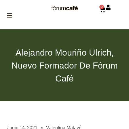
0
ABOUT
la historia
de fórum
Alejandro Mouriño Ulrich,
BLOG
Nuevo Formador De Fórum
el blog
de fórum
es tu
Café
brújula
MAGAZINE
no es una revista
cualquiera
ASOCIADOS
conoce a nuestros
Junio 14, 2021
Valentina Malavé