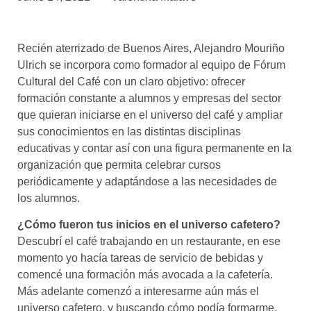
asociados
FORMACIONES
Recién aterrizado de Buenos Aires, Alejandro Mouriño
el café siempre tiene
algo nuevo que
Ulrich se incorpora como formador al equipo de Fórum
enseñarnos
Cultural del Café con un claro objetivo: ofrecer
formación constante a alumnos y empresas del sector
BOLSA DE TRABAJO
que quieran iniciarse en el universo del café y ampliar
¡te imaginas vivir de tu pasión
sus conocimientos en las distintas disciplinas
por el café?
educativas y contar así con una figura permanente en la
organización que permita celebrar cursos
CONTACTO
periódicamente y adaptándose a las necesidades de
¡queremos saber
de ti!
los alumnos.
¿Cómo fueron tus inicios en el universo cafetero?
Descubrí el café trabajando en un restaurante, en ese
momento yo hacía tareas de servicio de bebidas y
comencé una formación más avocada a la cafetería.
Más adelante comenzó a interesarme aún más el
universo cafetero, y buscando cómo podía formarme,