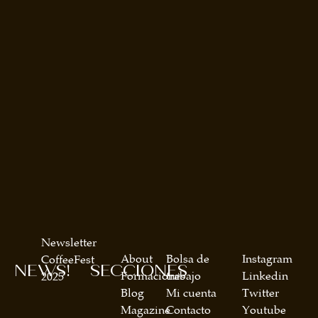
Newsletter
About
Bolsa de
Instagram
CoffeeFest
NEWS!
SECCIONES
Formaciones
trabajo
Linkedin
2025
Blog
Mi cuenta
Twitter
Magazine
Contacto
Youtube