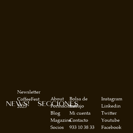
Newsletter
About
Bolsa de
Instagram
CoffeeFest
NEWS!
SECCIONES
Formaciones
trabajo
Linkedin
2025
Blog
Mi cuenta
Twitter
Magazine
Contacto
Youtube
Socios
933 10 38 33
Facebook