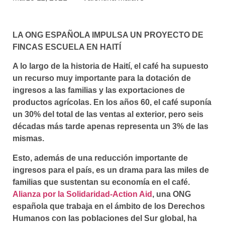
asociados
FORMACIONES
LA ONG ESPAÑOLA IMPULSA UN PROYECTO DE
el café siempre tiene
algo nuevo que
FINCAS ESCUELA EN HAITÍ
enseñarnos
A lo largo de la historia de Haití, el café ha supuesto
BOLSA DE TRABAJO
un recurso muy importante para la dotación de
¡te imaginas vivir de tu pasión
ingresos a las familias y las exportaciones de
por el café?
productos agrícolas. En los años 60, el café suponía
un 30% del total de las ventas al exterior, pero seis
CONTACTO
décadas más tarde apenas representa un 3% de las
¡queremos saber
mismas.
de ti!
Esto, además de una reducción importante de
ingresos para el país, es un drama para las miles de
familias que sustentan su economía en el café.
Alianza por la Solidaridad-Action Aid
, una ONG
española que trabaja en el ámbito de los Derechos
Humanos con las poblaciones del Sur global, ha