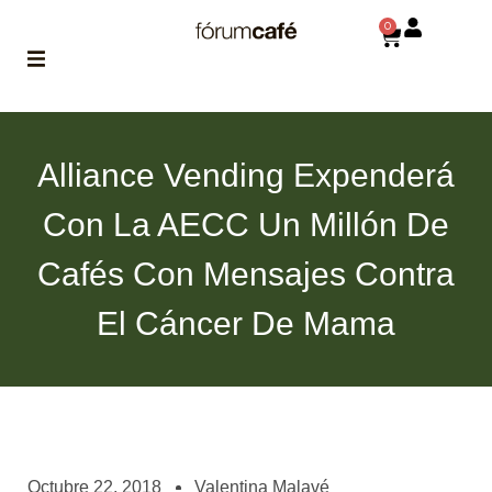
0
ABOUT
la historia
Alliance Vending Expenderá
de fórum
Con La AECC Un Millón De
BLOG
el blog
Cafés Con Mensajes Contra
de fórum
es tu
brújula
El Cáncer De Mama
MAGAZINE
no es una revista
cualquiera
ASOCIADOS
conoce a nuestros
Octubre 22, 2018
Valentina Malavé