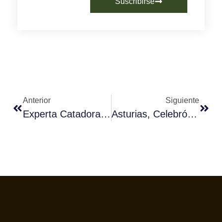
Suscribirse
Anterior
Siguiente
Experta Catadora De Café Invita A Apreciar Los «diferentes Aromas» Y «características Especiales» Del Producto
Asturias, Celebró El V Campeonato Barista Down