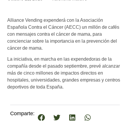
asociados
FORMACIONES
Alliance Vending expenderá con la Asociación
el café siempre tiene
algo nuevo que
Española Contra el Cáncer (AECC) un millón de cafés
enseñarnos
con mensajes contra el cáncer de mama, para
concienciar sobre la importancia en la prevención del
BOLSA DE TRABAJO
cáncer de mama.
¡te imaginas vivir de tu pasión
por el café?
La iniciativa, en marcha en las expendedoras de la
compañía desde el pasado septiembre, prevé alcanzar
CONTACTO
más de cinco millones de impactos directos en
¡queremos saber
hospitales, universidades, grandes empresas y centros
de ti!
deportivos de toda España.
Comparte: