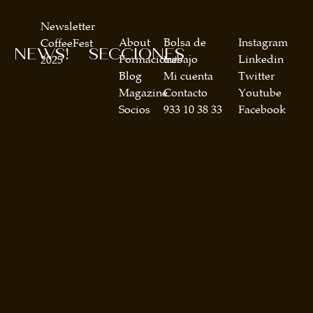
Newsletter
About
Bolsa de
Instagram
CoffeeFest
NEWS!
SECCIONES
Formaciones
trabajo
Linkedin
2025
Blog
Mi cuenta
Twitter
Magazine
Contacto
Youtube
Socios
933 10 38 33
Facebook