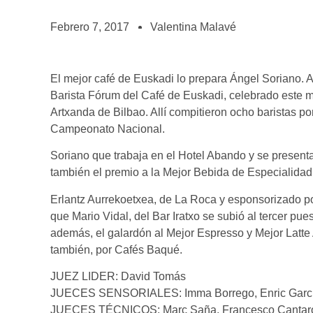
BOLSA DE TRABAJO
¡te imaginas vivir de tu pasión por el café?
Febrero 7, 2017
Valentina Malavé
CONTACTO
¡queremos saber de ti!
El mejor café de Euskadi lo prepara Ángel Soriano. 
Barista Fórum del Café de Euskadi, celebrado este m
Artxanda de Bilbao. Allí compitieron ocho baristas por
Campeonato Nacional.
Soriano que trabaja en el Hotel Abando y se presen
también el premio a la Mejor Bebida de Especialidad
Erlantz Aurrekoetxea, de La Roca y esponsorizado po
que Mario Vidal, del Bar Iratxo se subió al tercer pue
además, el galardón al Mejor Espresso y Mejor Latte 
también, por Cafés Baqué.
JUEZ LIDER: David Tomás
JUECES SENSORIALES: Imma Borrego, Enric Garc
JUECES TÉCNICOS: Marc Saña, Francesco Cantar