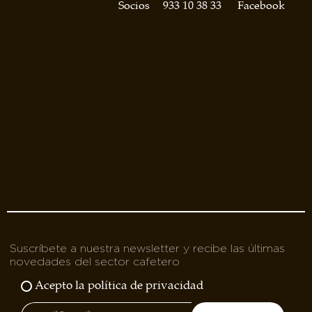
asociados
Socios
933 10 38 33
Facebook
FORMACIONES
el café siempre tiene
algo nuevo que
enseñarnos
BOLSA DE TRABAJO
¡te imaginas vivir de tu pasión
por el café?
CONTACTO
¡queremos saber
de ti!
Suscríbete a nuestra newsletter y recibe las últimas
novedades del sector cafetero
Acepto la política de privacidad