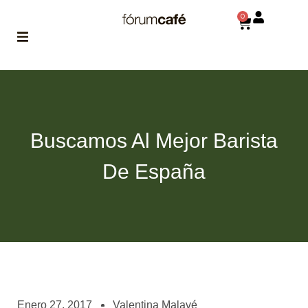
0
ABOUT
la historia
de fórum
Buscamos Al Mejor Barista
BLOG
el blog
De España
de fórum
es tu
brújula
MAGAZINE
no es una revista
cualquiera
ASOCIADOS
conoce a nuestros
Enero 27, 2017
Valentina Malavé