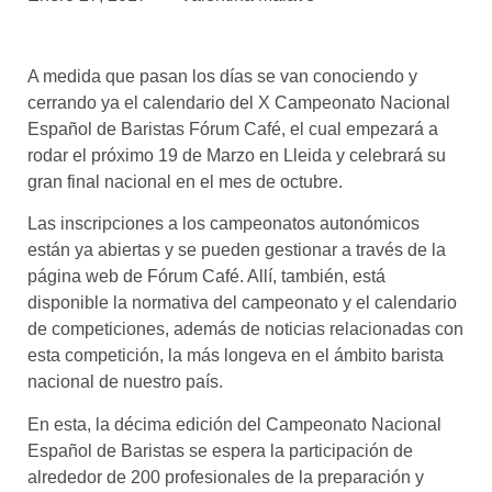
asociados
FORMACIONES
A medida que pasan los días se van conociendo y
el café siempre tiene
algo nuevo que
cerrando ya el calendario del X Campeonato Nacional
enseñarnos
Español de Baristas Fórum Café, el cual empezará a
rodar el próximo 19 de Marzo en Lleida y celebrará su
BOLSA DE TRABAJO
gran final nacional en el mes de octubre.
¡te imaginas vivir de tu pasión
por el café?
Las inscripciones a los campeonatos autonómicos
están ya abiertas y se pueden gestionar a través de la
CONTACTO
página web de Fórum Café. Allí, también, está
¡queremos saber
disponible la normativa del campeonato y el calendario
de ti!
de competiciones, además de noticias relacionadas con
esta competición, la más longeva en el ámbito barista
nacional de nuestro país.
En esta, la décima edición del Campeonato Nacional
Español de Baristas se espera la participación de
alrededor de 200 profesionales de la preparación y