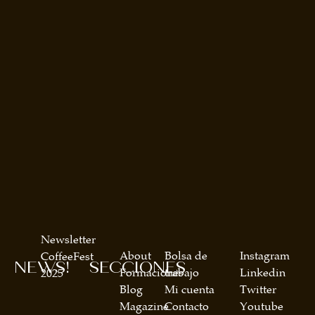
Newsletter
About
Bolsa de
Instagram
CoffeeFest
NEWS!
SECCIONES
Formaciones
trabajo
Linkedin
2025
Blog
Mi cuenta
Twitter
Magazine
Contacto
Youtube