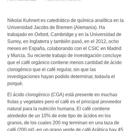
asociados
FORMACIONES
Nikolai Kuhnert es catedrático de química analítica en la
el café siempre tiene
algo nuevo que
Universidad Jacobs de Bremen (Alemania). Ha
enseñarnos
trabajado en Oxford, Cambridge y en la Universidad de
Surrey, en Inglaterra y también pasó, en el 2012, ocho
BOLSA DE TRABAJO
meses en España, colaborando con el CSIC en Madrid
¡te imaginas vivir de tu pasión
y Murcia. Su reciente trabajo de investigación concluye
por el café?
que el café orgánico contiene menos cantidad de ácido
clorogénico que el café regular, sin que las
CONTACTO
investigaciones hayan podido determinar, todavía el
¡queremos saber
de ti!
porqué.
El ácido clorogénico (CGA) está presente en muchas
frutas y vegetales pero el café es el principal proveedor
natural para la nutrición humana. El café contiene
alrededor de un 10% de este tipo de ácidos en los
granos, de los cuales 200 mg terminan en una taza de
café (200 ml) -en un grano verde de café Arábica hay 45