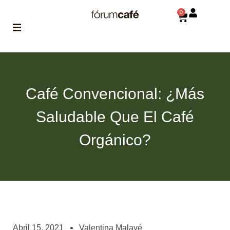
0
ABOUT
la historia
de fórum
Café Convencional: ¿Más
BLOG
Saludable Que El Café
el blog
de fórum
es tu
Orgánico?
brújula
MAGAZINE
no es una revista
cualquiera
ASOCIADOS
conoce a nuestros
Abril 15, 2021
Valentina Malavé