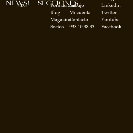
NEWS!
SECCIONES
Formaciones
trabajo
Linkedin
2025
Blog
Mi cuenta
Twitter
Magazine
Contacto
Youtube
Socios
933 10 38 33
Facebook