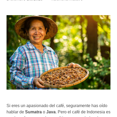
asociados
FORMACIONES
el café siempre tiene
algo nuevo que
enseñarnos
BOLSA DE TRABAJO
¡te imaginas vivir de tu pasión
por el café?
CONTACTO
¡queremos saber
de ti!
Si eres un apasionado del café, seguramente has oído
hablar de
Sumatra
o
Java
. Pero el café de Indonesia es