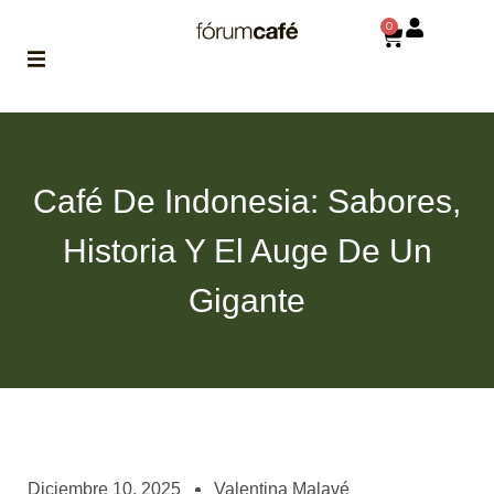
0
ABOUT
la historia
de fórum
Café De Indonesia: Sabores,
BLOG
Historia Y El Auge De Un
el blog
de fórum
es tu
Gigante
brújula
MAGAZINE
no es una revista
cualquiera
ASOCIADOS
conoce a nuestros
Diciembre 10, 2025
Valentina Malavé