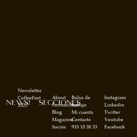
Newsletter
About
Bolsa de
Instagram
CoffeeFest
NEWS!
SECCIONES
Formaciones
trabajo
Linkedin
2025
Blog
Mi cuenta
Twitter
Magazine
Contacto
Youtube
Socios
933 10 38 33
Facebook