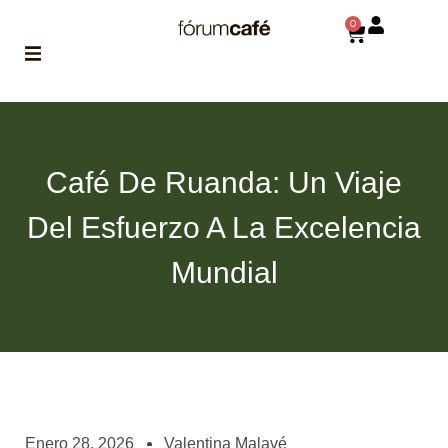
0
ABOUT
la historia
de fórum
Café De Ruanda: Un Viaje
BLOG
Del Esfuerzo A La Excelencia
el blog
de fórum
es tu
Mundial
brújula
MAGAZINE
no es una revista
cualquiera
ASOCIADOS
conoce a nuestros
Enero 28, 2026
Valentina Malavé