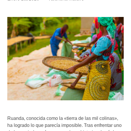
asociados
FORMACIONES
el café siempre tiene
algo nuevo que
enseñarnos
BOLSA DE TRABAJO
¡te imaginas vivir de tu pasión
por el café?
CONTACTO
¡queremos saber
de ti!
Ruanda, conocida como la «tierra de las mil colinas»,
ha logrado lo que parecía imposible. Tras enfrentar uno