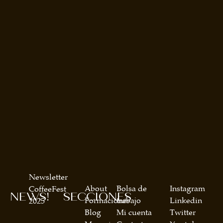
Newsletter
About
Bolsa de
Instagram
CoffeeFest
NEWS!
SECCIONES
Formaciones
trabajo
Linkedin
2025
Blog
Mi cuenta
Twitter