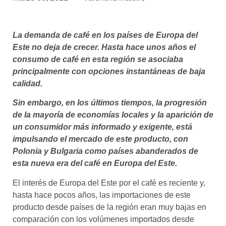
asociados
FORMACIONES
La demanda de café en los países de Europa del
el café siempre tiene
algo nuevo que
Este no deja de crecer. Hasta hace unos años el
enseñarnos
consumo de café en esta región se asociaba
principalmente con opciones instantáneas de baja
BOLSA DE TRABAJO
calidad.
¡te imaginas vivir de tu pasión
por el café?
Sin embargo, en los últimos tiempos, la progresión
de la mayoría de economías locales y la aparición de
CONTACTO
un consumidor más informado y exigente, está
¡queremos saber
impulsando el mercado de este producto, con
de ti!
Polonia y Bulgaria como países abanderados de
esta nueva era del café en Europa del Este.
El interés de Europa del Este por el café es reciente y,
hasta hace pocos años, las importaciones de este
producto desde países de la región eran muy bajas en
comparación con los volúmenes importados desde