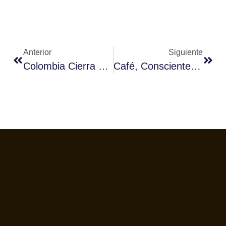
Anterior
Siguiente
Colombia Cierra Un Año Cafetero Excepcional A Pesar De La Covid-19
Café, Consciente Y Responsable