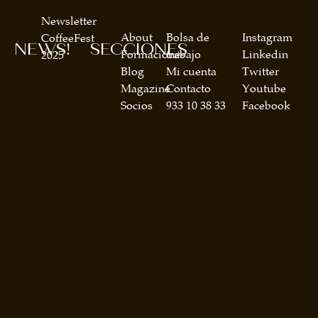
Newsletter
About
Bolsa de
Instagram
CoffeeFest
NEWS!
SECCIONES
Formaciones
trabajo
Linkedin
2025
Blog
Mi cuenta
Twitter
Magazine
Contacto
Youtube
Socios
933 10 38 33
Facebook