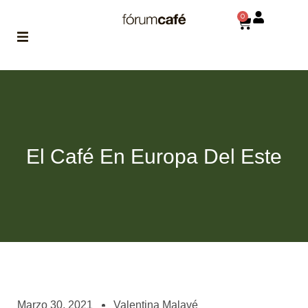
0
ABOUT
la historia
de fórum
BLOG
El Café En Europa Del Este
el blog
de fórum
es tu
brújula
MAGAZINE
no es una revista
cualquiera
ASOCIADOS
conoce a nuestros
Marzo 30, 2021
Valentina Malavé