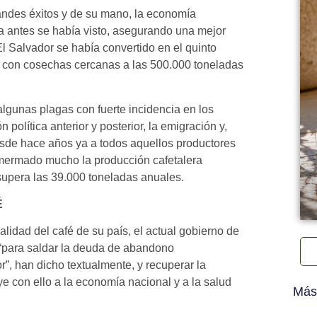
andes éxitos y de su mano, la economía
a antes se había visto, asegurando una mejor
El Salvador se había convertido en el quinto
r, con cosechas cercanas a las 500.000 toneladas
algunas plagas con fuerte incidencia en los
n política anterior y posterior, la emigración y,
desde hace años ya a todos aquellos productores
mermado mucho la producción cafetalera
 supera las 39.000 toneladas anuales.
́
lidad del café de su país, el actual gobierno de
 “para saldar la deuda de abandono
r”, han dicho textualmente, y recuperar la
ye con ello a la economía nacional y a la salud
Más