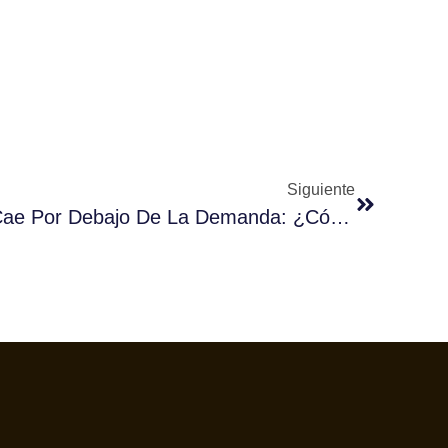
Siguiente
La Producción De Café Cae Por Debajo De La Demanda: ¿Cómo Afecta La Nueva Situación Al Precio Del Café?