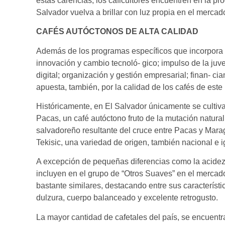
estas carencias, los caficultores encuentren en la pro
Salvador vuelva a brillar con luz propia en el mercad
CAFÉS AUTÓCTONOS DE ALTA CALIDAD
Además de los programas específicos que incorpora e
innovación y cambio tecnoló- gico; impulso de la juven
digital; organización y gestión empresarial; finan- c
apuesta, también, por la calidad de los cafés de est
Históricamente, en El Salvador únicamente se cultivan
Pacas, un café autóctono fruto de la mutación natur
salvadoreño resultante del cruce entre Pacas y Mara
Tekisic, una variedad de origen, también nacional e
A excepción de pequeñas diferencias como la acidez 
incluyen en el grupo de “Otros Suaves” en el mercad
bastante similares, destacando entre sus característ
dulzura, cuerpo balanceado y excelente retrogusto.
La mayor cantidad de cafetales del país, se encuent