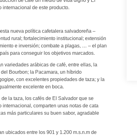
ducción de café un medio de vida digno y El
o internacional de este producto.
sta nueva política cafetalera salvadoreña –
tud rural; fortalecimiento institucional; extensión
iamiento e inversión; combate a plagas, … – el plan
e país para conseguir los objetivos marcados.
 variedades arábicas de café, entre ellas, la
al del Bourbon; la Pacamara, un híbrido
gogipe, con excelentes propiedades de taza; y la
 igualmente excelente en boca.
de la taza, los cafés de El Salvador que se
o internacional, comparten unas notas de cata
icas más particulares su buen sabor, agradable
ran ubicados entre los 901 y 1.200 m.s.n.m de