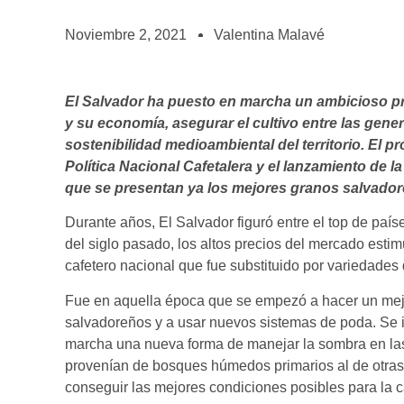
BOLSA DE TRABAJO
¡te imaginas vivir de tu pasión por el café?
Noviembre 2, 2021
Valentina Malavé
CONTACTO
¡queremos saber de ti!
El Salvador ha puesto en marcha un ambicioso progr
y su economía, asegurar el cultivo entre las gene
sostenibilidad medioambiental del territorio. El 
Política Nacional Cafetalera y el lanzamiento de la
que se presentan ya los mejores granos salvadoren
Durante años, El Salvador figuró entre el top de paí
del siglo pasado, los altos precios del mercado esti
cafetero nacional que fue substituido por variedades 
Fue en aquella época que se empezó a hacer un mejor
salvadoreños y a usar nuevos sistemas de poda. Se in
marcha una nueva forma de manejar la sombra en las 
provenían de bosques húmedos primarios al de otras
conseguir las mejores condiciones posibles para la ca