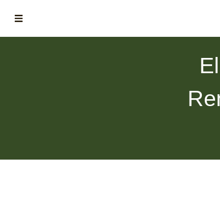
ABOUT
E
la historia de fórum
BLOG
Re
el blog de fórum es tu brújula
MAGAZINE
no es una revista cualquiera
ASOCIADOS
conoce a nuestros asociados
FORMACIONES
el café siempre tiene algo nuevo que enseñarnos