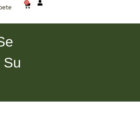
0
bete
Se
 Su