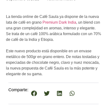
asociados
FORMACIONES
La tienda online de Café Saula ya dispone de la nueva
el café siempre tiene
algo nuevo que
lata de café en grano
Premium Dark India
, un blend con
enseñarnos
una gran complejidad en aromas, intenso y elegante.
Se trata de un café 100% arábica formulado con un 70%
BOLSA DE TRABAJO
de café de la India y Etiopia.
¡te imaginas vivir de tu pasión
por el café?
Este nuevo producto está disponible en un envase
metálico de 500gr en grano entero. De notas tostadas y
CONTACTO
especiadas de chocolate negro, clavo y nuez moscada,
¡queremos saber
de ti!
la nueva propuesta de Café Saula es la más potente y
elegante de su gama.
Comparte: