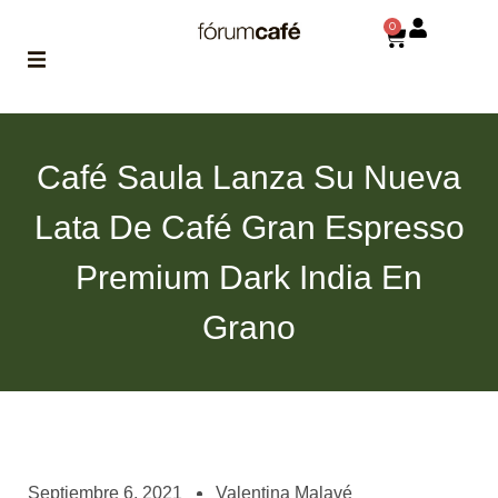
0
ABOUT
la historia
Café Saula Lanza Su Nueva
de fórum
Lata De Café Gran Espresso
BLOG
el blog
Premium Dark India En
de fórum
es tu
brújula
Grano
MAGAZINE
no es una revista
cualquiera
ASOCIADOS
conoce a nuestros
Septiembre 6, 2021
Valentina Malavé