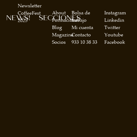
Newsletter
About
Bolsa de
Instagram
CoffeeFest
NEWS!
SECCIONES
Formaciones
trabajo
Linkedin
2025
Blog
Mi cuenta
Twitter
Magazine
Contacto
Youtube
Socios
933 10 38 33
Facebook