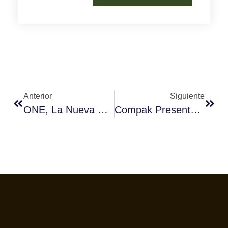
Anterior
Siguiente
ONE, La Nueva Gama De Cafeteras Profesionales De Crem International
Compak Presenta Cube Tamp, Su Nueva Prensa Automática De Café