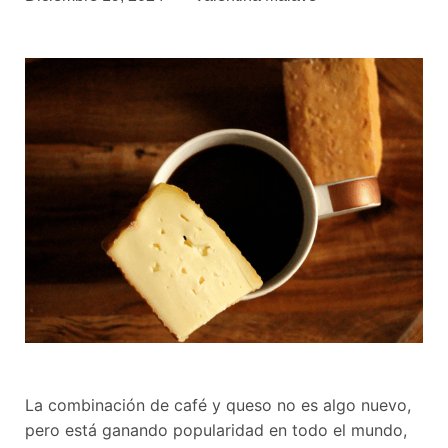
asociados
FORMACIONES
el café siempre tiene
algo nuevo que
enseñarnos
BOLSA DE TRABAJO
¡te imaginas vivir de tu pasión
por el café?
CONTACTO
¡queremos saber
de ti!
La combinación de café y queso no es algo nuevo,
pero está ganando popularidad en todo el mundo,