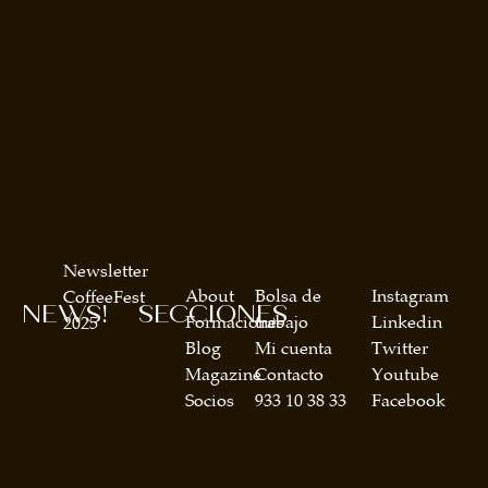
Newsletter
About
Bolsa de
Instagram
CoffeeFest
NEWS!
SECCIONES
Formaciones
trabajo
Linkedin
2025
Blog
Mi cuenta
Twitter
Magazine
Contacto
Youtube
Socios
933 10 38 33
Facebook