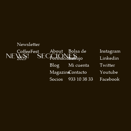
Newsletter
About
Bolsa de
Instagram
CoffeeFest
NEWS!
SECCIONES
Formaciones
trabajo
Linkedin
2025
Blog
Mi cuenta
Twitter
Magazine
Contacto
Youtube
Socios
933 10 38 33
Facebook