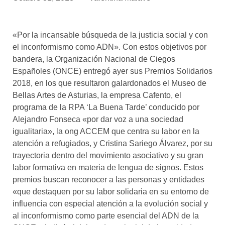
asociados
FORMACIONES
«Por la incansable búsqueda de la justicia social y con
el café siempre tiene
algo nuevo que
el inconformismo como ADN». Con estos objetivos por
enseñarnos
bandera, la Organización Nacional de Ciegos
Españoles (ONCE) entregó ayer sus Premios Solidarios
BOLSA DE TRABAJO
2018, en los que resultaron galardonados el Museo de
¡te imaginas vivir de tu pasión
Bellas Artes de Asturias, la empresa Cafento, el
por el café?
programa de la RPA ‘La Buena Tarde’ conducido por
Alejandro Fonseca «por dar voz a una sociedad
CONTACTO
igualitaria», la ong ACCEM que centra su labor en la
¡queremos saber
de ti!
atención a refugiados, y Cristina Sariego Álvarez, por su
trayectoria dentro del movimiento asociativo y su gran
labor formativa en materia de lengua de signos. Estos
premios buscan reconocer a las personas y entidades
«que destaquen por su labor solidaria en su entorno de
influencia con especial atención a la evolución social y
al inconformismo como parte esencial del ADN de la