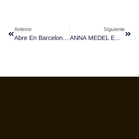
Anterior
Siguiente
Abre En Barcelona El Primer Showroom Simonelli Group En España
ANNA MEDEL ES LA MEJOR BARISTA DE CATALUÑA