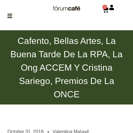
0
ABOUT
Cafento, Bellas Artes, La
la historia
de fórum
Buena Tarde De La RPA, La
BLOG
Ong ACCEM Y Cristina
el blog
de fórum
es tu
Sariego, Premios De La
brújula
ONCE
MAGAZINE
no es una revista
cualquiera
ASOCIADOS
conoce a nuestros
Octubre 31, 2018
Valentina Malavé