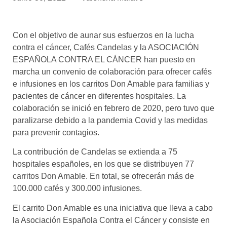
asociados
FORMACIONES
Con el objetivo de aunar sus esfuerzos en la lucha
el café siempre tiene
algo nuevo que
contra el cáncer, Cafés Candelas y la ASOCIACIÓN
enseñarnos
ESPAÑOLA CONTRA EL CÁNCER han puesto en
marcha un convenio de colaboración para ofrecer cafés
BOLSA DE TRABAJO
e infusiones en los carritos Don Amable para familias y
¡te imaginas vivir de tu pasión
pacientes de cáncer en diferentes hospitales. La
por el café?
colaboración se inició en febrero de 2020, pero tuvo que
paralizarse debido a la pandemia Covid y las medidas
CONTACTO
para prevenir contagios.
¡queremos saber
de ti!
La contribución de Candelas se extienda a 75
hospitales españoles, en los que se distribuyen 77
carritos Don Amable. En total, se ofrecerán más de
100.000 cafés y 300.000 infusiones.
El carrito Don Amable es una iniciativa que lleva a cabo
la Asociación Española Contra el Cáncer y consiste en