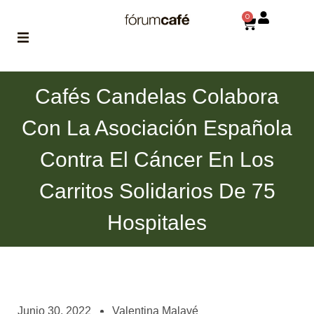
0
ABOUT
Cafés Candelas Colabora
la historia
de fórum
Con La Asociación Española
BLOG
Contra El Cáncer En Los
el blog
de fórum
es tu
Carritos Solidarios De 75
brújula
Hospitales
MAGAZINE
no es una revista
cualquiera
ASOCIADOS
conoce a nuestros
Junio 30, 2022
Valentina Malavé