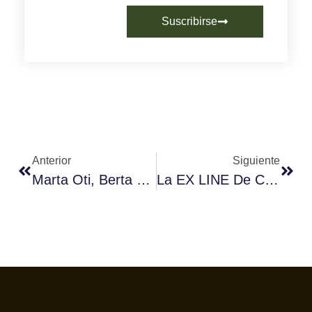
Suscribirse
Anterior
Siguiente
Marta Oti, Berta Picazo Y Jaume Reus, Ganadores Del V Concurso El Sommelier Del Café
La EX LINE De Crem Inicia Una Nueva Era Para Las Máquinas De Espresso