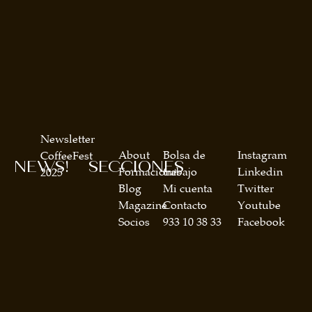
Newsletter
About
Bolsa de
Instagram
CoffeeFest
NEWS!
SECCIONES
Formaciones
trabajo
Linkedin
2025
Blog
Mi cuenta
Twitter
Magazine
Contacto
Youtube
Socios
933 10 38 33
Facebook