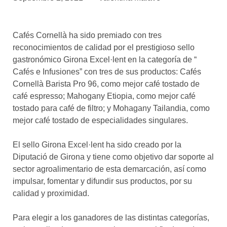
asociados
FORMACIONES
Cafés Cornellà ha sido premiado con tres
el café siempre tiene
algo nuevo que
reconocimientos de calidad por el prestigioso sello
enseñarnos
gastronómico Girona Excel·lent en la categoría de “
Cafés e Infusiones” con tres de sus productos: Cafés
BOLSA DE TRABAJO
Cornellà Barista Pro 96, como mejor café tostado de
¡te imaginas vivir de tu pasión
café espresso; Mahogany Etiopia, como mejor café
por el café?
tostado para café de filtro; y Mohagany Tailandia, como
mejor café tostado de especialidades singulares.
CONTACTO
¡queremos saber
de ti!
El sello Girona Excel·lent ha sido creado por la
Diputació de Girona y tiene como objetivo dar soporte al
sector agroalimentario de esta demarcación, así como
impulsar, fomentar y difundir sus productos, por su
calidad y proximidad.
Para elegir a los ganadores de las distintas categorías,