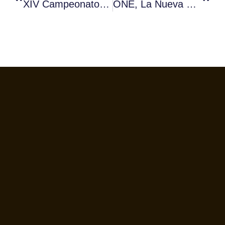
XIV Campeonato Barista Fórum Café
ONE, La Nueva Gama De Cafeteras Profesionales De Crem International