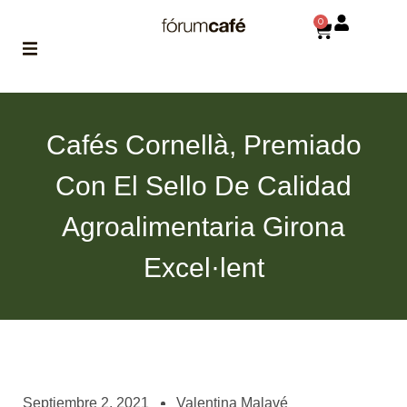
0
ABOUT
la historia
Cafés Cornellà, Premiado
de fórum
Con El Sello De Calidad
BLOG
el blog
Agroalimentaria Girona
de fórum
es tu
brújula
Excel·lent
MAGAZINE
no es una revista
cualquiera
ASOCIADOS
conoce a nuestros
Septiembre 2, 2021
Valentina Malavé