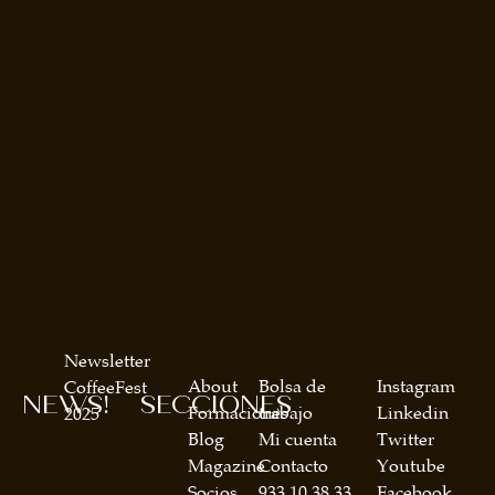
Newsletter
About
Bolsa de
Instagram
CoffeeFest
NEWS!
SECCIONES
Formaciones
trabajo
Linkedin
2025
Blog
Mi cuenta
Twitter
Magazine
Contacto
Youtube
Socios
933 10 38 33
Facebook