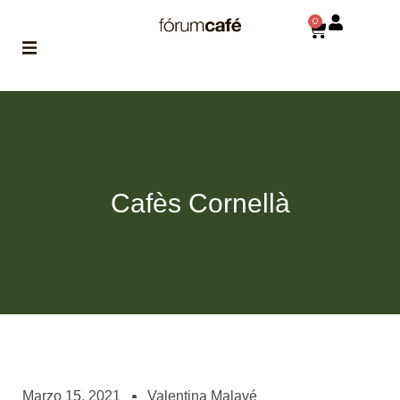
0
ABOUT
la historia
de fórum
BLOG
Cafès Cornellà
el blog
de fórum
es tu
brújula
MAGAZINE
no es una revista
cualquiera
ASOCIADOS
conoce a nuestros
Marzo 15, 2021
Valentina Malavé