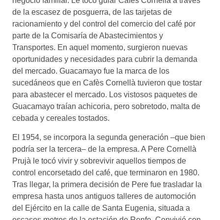
negocio familiar. Le tocó guiar Cafès Cornellà a través
de la escasez de posguerra, de las tarjetas de
racionamiento y del control del comercio del café por
parte de la Comisaría de Abastecimientos y
Transportes. En aquel momento, surgieron nuevas
oportunidades y necesidades para cubrir la demanda
del mercado. Guacamayo fue la marca de los
sucedáneos que en Cafès Cornellà tuvieron que tostar
para abastecer el mercado. Los vistosos paquetes de
Guacamayo traían achicoria, pero sobretodo, malta de
cebada y cereales tostados.
El 1954, se incorpora la segunda generación –que bien
podría ser la tercera– de la empresa. A Pere Cornellà
Prujà le tocó vivir y sobrevivir aquellos tiempos de
control encorsetado del café, que terminaron en 1980.
Tras llegar, la primera decisión de Pere fue trasladar la
empresa hasta unos antiguos talleres de automoción
del Ejército en la calle de Santa Eugenia, situada a
escasos metros de la estación de Renfe. Convivió con