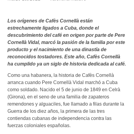
asociados
FORMACIONES
Los orígenes de Cafès Cornellà están
el café siempre tiene
algo nuevo que
estrechamente ligados a Cuba, donde el
enseñarnos
descubrimiento del café en origen por parte de Pere
Cornellà Vidal, marcó la pasión de la familia por este
BOLSA DE TRABAJO
producto y el nacimiento de una dinastía de
¡te imaginas vivir de tu pasión
reconocidos tostadores. Este año, Cafès Cornellà
por el café?
ha cumplido ya un siglo de historia dedicada al café.
CONTACTO
Como una habanera, la historia de Cafès Cornellà
¡queremos saber
arranca cuando Pere Cornellà Vidal marchó a Cuba
de ti!
como soldado. Nacido el 5 de junio de 1849 en Celrà
(Girona), en el seno de una familia de zapateros
remendones y alguaciles, fue llamado a filas durante la
Guerra de los diez años, la primera de las tres
contiendas cubanas de independencia contra las
fuerzas coloniales españolas.