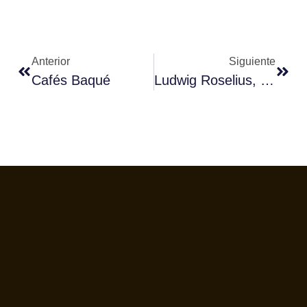
Anterior
Siguiente
Cafés Baqué
Ludwig Roselius, El Inventor Del Proceso De Descafeinado Comercial De Café