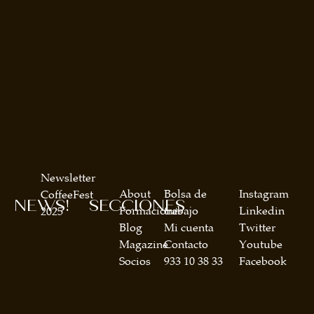
Newsletter
About
Bolsa de
Instagram
CoffeeFest
NEWS!
SECCIONES
Formaciones
trabajo
Linkedin
2025
Blog
Mi cuenta
Twitter
Magazine
Contacto
Youtube
Socios
933 10 38 33
Facebook