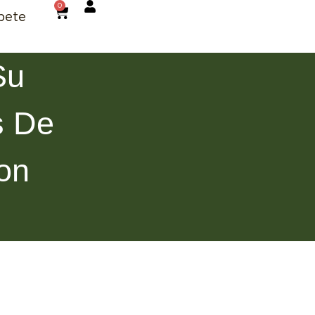
0
bete
Su
s De
on