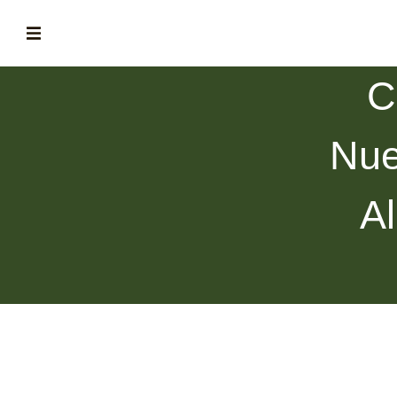
C
ABOUT
la historia de fórum
Nue
BLOG
el blog de fórum es tu brújula
A
MAGAZINE
no es una revista cualquiera
ASOCIADOS
conoce a nuestros asociados
FORMACIONES
el café siempre tiene algo nuevo que enseñarnos