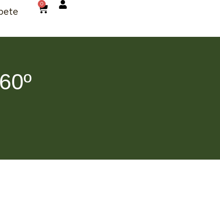
0
bete
60º