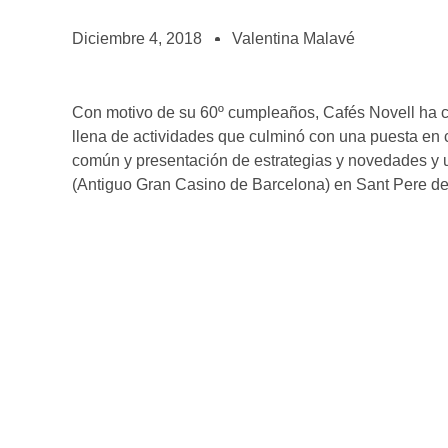
BOLSA DE TRABAJO
¡te imaginas vivir de tu pasión por el café?
Diciembre 4, 2018
Valentina Malavé
CONTACTO
¡queremos saber de ti!
Con motivo de su 60º cumpleaños, Cafés Novell ha 
llena de actividades que culminó con una puesta e
común y presentación de estrategias y novedades y u
(Antiguo Gran Casino de Barcelona) en Sant Pere de