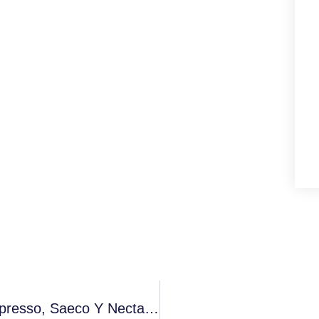
Evoca Group, Propietario De Quality Espresso, Saeco Y Necta En España, Celebra El 80º Aniversario De Gaggia Milano Y Anuncia El Relanzamiento De La Marca Con Una Nueva Gama De Máquinas De Café Profesionales