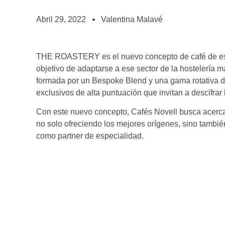
BOLSA DE TRABAJO
¡te imaginas vivir de tu pasión por el café?
Abril 29, 2022
Valentina Malavé
CONTACTO
¡queremos saber de ti!
THE ROASTERY es el nuevo concepto de café de esp
objetivo de adaptarse a ese sector de la hostelería m
formada por un Bespoke Blend y una gama rotativa de 
exclusivos de alta puntuación que invitan a descifrar
Con este nuevo concepto, Cafés Novell busca acercar
no solo ofreciendo los mejores orígenes, sino tambi
como partner de especialidad.