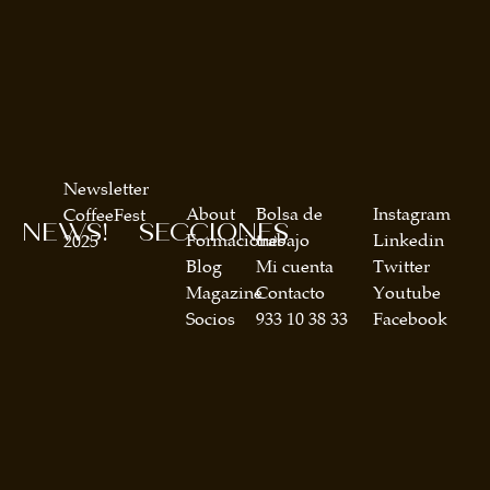
Newsletter
About
Bolsa de
Instagram
CoffeeFest
NEWS!
SECCIONES
Formaciones
trabajo
Linkedin
2025
Blog
Mi cuenta
Twitter
Magazine
Contacto
Youtube
Socios
933 10 38 33
Facebook