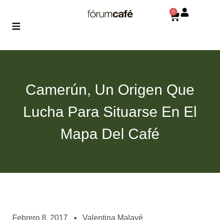
0
ABOUT
la historia
de fórum
Camerún, Un Origen Que
BLOG
Lucha Para Situarse En El
el blog
de fórum
es tu
Mapa Del Café
brújula
MAGAZINE
no es una revista
cualquiera
ASOCIADOS
conoce a nuestros
Febrero 8, 2017
Valentina Malavé