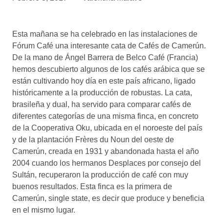
asociados
FORMACIONES
Esta mañana se ha celebrado en las instalaciones de
el café siempre tiene
algo nuevo que
Fórum Café una interesante cata de Cafés de Camerún.
enseñarnos
De la mano de Ángel Barrera de Belco Café (Francia)
hemos descubierto algunos de los cafés arábica que se
BOLSA DE TRABAJO
están cultivando hoy día en este país africano, ligado
¡te imaginas vivir de tu pasión
históricamente a la producción de robustas. La cata,
por el café?
brasileña y dual, ha servido para comparar cafés de
diferentes categorías de una misma finca, en concreto
CONTACTO
de la Cooperativa Oku, ubicada en el noroeste del país
¡queremos saber
de ti!
y de la plantación Frères du Noun del oeste de
Camerún, creada en 1931 y abandonada hasta el año
2004 cuando los hermanos Desplaces por consejo del
Sultán, recuperaron la producción de café con muy
buenos resultados. Esta finca es la primera de
Camerún, single state, es decir que produce y beneficia
en el mismo lugar.