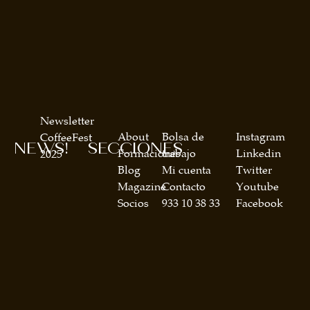
Newsletter
About
Bolsa de
Instagram
CoffeeFest
NEWS!
SECCIONES
Formaciones
trabajo
Linkedin
2025
Blog
Mi cuenta
Twitter
Magazine
Contacto
Youtube
Socios
933 10 38 33
Facebook