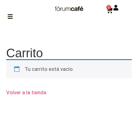
0
ABOUT
la historia
de fórum
Carrito
BLOG
Tu carrito está vacío.
el blog
de fórum
es tu
brújula
Volver a la tienda
MAGAZINE
no es una revista
cualquiera
ASOCIADOS
conoce a nuestros